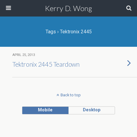
Kerry D. Wong
Tags › Tektronix 2445
APRIL 25, 2013
Tektronix 2445 Teardown
Back to top
Mobile
Desktop